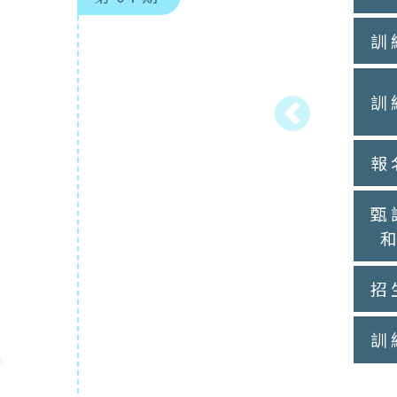
訓
訓
Previous
報
甄
招
訓