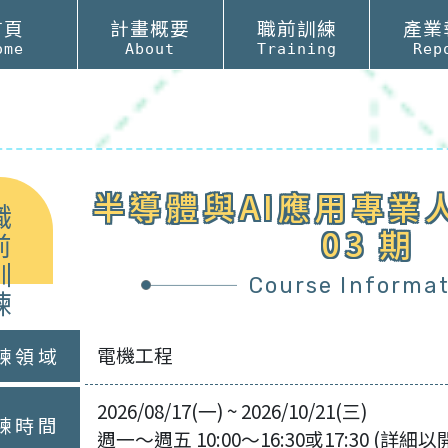
首頁
計畫概要
職前訓練
產業
ome
About
Training
Rep
半導體與AI應用專業
職
04 期
前
訓
Course Informa
練
電機工程
練領域
2026/10/05(一) ~ 2026/12/09(三)
練時間
週一～週五 10:00～16:30或17:30 (詳