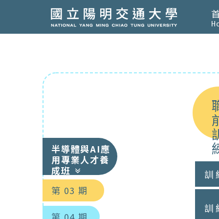
H
半導體與AI應
用專業人才養
成班
訓
第 03 期
訓
第 04 期