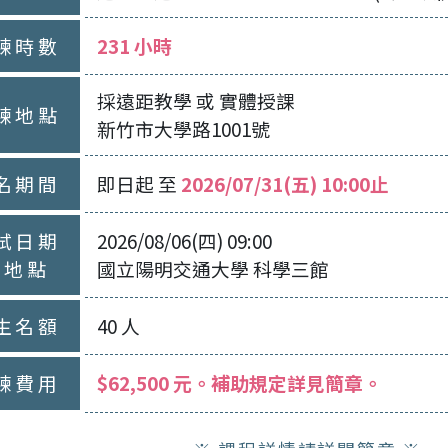
練時數
231 小時
採遠距教學 或 實體授課
練地點
新竹市大學路1001號
名期間
即日起 至
2026/09/11(五) 00:00止
試日期
2026/09/16(三) 00:00
和地點
國立陽明交通大學 科學三館
生名額
40 人
練費用
$67,500 元。補助規定詳見簡章。